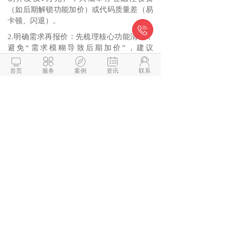
（如后期解锁功能加价）或代码质量差（易
卡顿、闪退）。

2.明确需求再报价：先梳理核心功能清单，
避免“需求模糊导致后期加价”，建议
按“MVP版本（核心功能）+迭代版本（拓展





功能）”分阶段开发。
首页
服务
案例
资讯
联系
3.合同必写关键条款：源码归属（定制开发
需明确源码全归属甲方）、售后范围（维护
次数、响应时间、BUG修复期限）、交付标
准（如原型图、设计稿、测试报告）、付款
方式（按里程碑付款，如签约30%、原型确
认40%、上线30%）。
4.核查团队实力：要求查看同行业案例，确
认技术栈（如Taro、uni-app等主流框架），
避免选择无实际案例的“皮包公司”。
5.自备素材省成本：提前准备企业Logo、产
品图片、文案等素材，可减少设计周期和费
用。