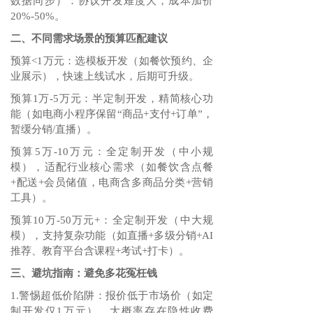
数据同步）：协议开发难度大，成本加价
20%-50%。
二、不同需求场景的预算匹配建议
预算<1万元：选模板开发（如餐饮预约、企
业展示），快速上线试水，后期可升级。
预算1万-5万元：半定制开发，精简核心功
能（如电商小程序保留“商品+支付+订单”，
暂缓分销/直播）。
预算5万-10万元：全定制开发（中小规
模），适配行业核心需求（如餐饮含点餐
+配送+会员储值，电商含多商品分类+营销
工具）。
预算10万-50万元+：全定制开发（中大规
模），支持复杂功能（如直播+多级分销+AI
推荐、教育平台含课程+考试+打卡）。
三、避坑指南：避免多花冤枉钱
1.警惕超低价陷阱：报价低于市场价（如定
制开发仅1万元），大概率存在隐性收费