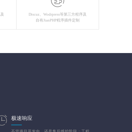
序及
Discuz、Wodrpress等第三方程序及
自有JianPHP程序插件定制
极速响应
不管项目开发中，还是售后维护阶段；工程