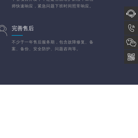
师快速响应，紧急问题下班时间照常响应。
在线咨
完善售后
询
023-
不少于一年售后服务期，包含故障修复、备
案、备份、安全防护、问题咨询等。
6153-
8585