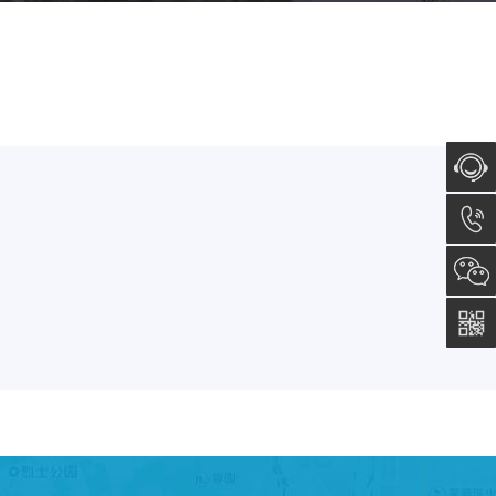
在线咨
询
023-
6153-
8585