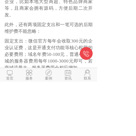
企业，比如本地大型商超、特色品牌商家
等，且商家会拥有源码，方便后期二次开
发。
此外，还有两项固定支出和一笔可选的后期
维护费不能忽略：
固定支出：微信官方每年会收取300元的企
业认证费，这是开通支付功能等核心权限的

必要费用；域名年费50-100元，普通小型商
城的服务器费用每年1000-3000元即可，若
商城流量大，服务器费用会相应增加。





后期维护费：一般是开发费用的5%-10%/
首页
服务
案例
资讯
联系
年，主要用于修复系统漏洞、适配微信平台
规则更新等.
微信与项目经理沟通
解答本文疑问/技术咨询/运营咨
询/技术建议/互联网交流