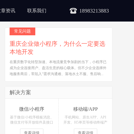
18983213883
文章资讯
联系我们
常见问题
重庆企业做小程序，为什么一定要选
本地开发
在重庆数字化转型加速、本地流量竞争加剧的当下，小程序已
成为企业连接用户、盘活生意的核心载体。但不少企业选择外
地服务商后，常陷入“需求沟通难、落地水土不服、售后响...
解决方案
微信/小程序
移动端/APP
基于微信/小程序模板消息、
手机网站、原生APP、API
微信支付等开放组件及接口
开发、H5单页等移动终端产
开发各类微信场景应用！
品定制开发！
查看详情
查看详情