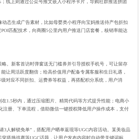
%；线上则通过公众号推文嵌入小程序卡片，导购社群推送拼团
等画像动态生成广告素材，比如母婴类小程序向宝妈推送待产包折扣
POI匹配技术，向商圈5公里内用户推送门店套餐，核销率能达
化策略。新客首访时弹窗送无门槛券并引导授权手机号，可让留存
，能让周活跃度翻倍；给高价值用户配备专属客服和生日礼遇，
等级对应不同折扣、运费券等权益，再搭配积分系统，用户消
制在1.5秒内，通过压缩图片、精简代码等方式提升性能；电商小
可简化注册、下单流程，借助微信一键授权降低用户操作成本，支付
。
邀请3人解锁免单”，搭配用户晒单返现等UGC内容活动。某美妆品
起穿搭挑战赛等UGC话题，让用户发布内容时自动带关键词标