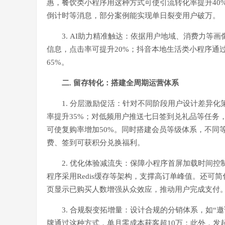
惠，餐饮类小程序用这种方式可使引流转化率提升40
倒计时等消息，部分案例能实现单日裂变用户破万。
3. AI助力精准触达：依据用户地域、消费力
信息，点击率可提升20%；抖音本地生活类小程序通过
65%。
二. 留存转化：搭建全周期运营体系
1. 分层激励促活：针对不同阶段用户设计差异
率提升35%；对低频用户推送七日签到兑礼品等任务
可使复购率增加50%。同时搭建会员等级体系，不同
费、签到可获积分兑换福利。
2. 优化体验减流失：保障小程序首屏加载时间控
程序采用Redis缓存等架构，支撑高订单峰值。还
页显示已购买人数增强从众效应，推动用户完成支付
3. 合规裂变拓增量：设计合规的分销体系，如“
牌通过这种方式，单月零成本获客超10万；此外，发