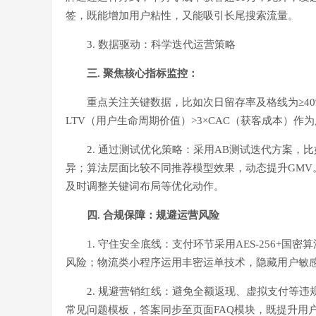
签，既能增加用户粘性，又能吸引长尾搜索流量。
3. 数据驱动：科学迭代运营策略
三. 聚焦核心指标监控：
重点关注关键数据，比如次日留存率及格线为≥40
LTV（用户生命周期价值）>3×CAC（获客成本）
2. 通过测试优化策略：采用AB测试迭代方案
异；算法层面比较不同推荐模型效果，动态提升GM
及时调整关键词布局等优化动作。
四. 合规保障：规避运营风险
1. 守住安全底线：支付环节采用AES-256+
风险；物流类小程序运用丰密运单技术，隐藏用户敏
2. 规避营销红线：避免全额返现、虚拟支付等
常见问题模板，答案同步至页面FAQ模块，既提升用