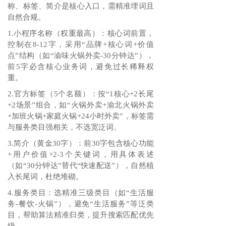
称、标签、简介是核心入口，需精准埋词且
自然合规。
1.小程序名称（权重最高）：核心词前置，
控制在8-12字，采用“品牌+核心词+价值
点”结构（如“渝味火锅外卖-30分钟达”），
前5字必含核心业务词，避免过长稀释权
重。
2.官方标签（5个名额）：按“1核心+2长尾
+2场景”组合，如“火锅外卖+渝北火锅外卖
+加班火锅+家庭火锅+24小时外卖”，标签需
与服务类目强相关，不选宽泛词。
3.简介（黄金30字）：前30字包含核心功能
+用户价值+2-3个关键词，用具体表述
（如“30分钟达”替代“快速配送”），自然植
入长尾词，杜绝堆砌。
4.服务类目：选精准三级类目（如“生活服
务-餐饮-火锅”），避免“生活服务”等泛类
目，帮助算法精准归类，提升搜索匹配优先