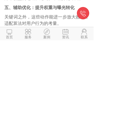
五、辅助优化：提升权重与曝光转化

关键词之外，这些动作能进一步放大效果，
适配算法对用户行为的考量。





1.提升点击率：名称/简介加行动词（如“限
首页
服务
案例
资讯
联系
时秒杀”“免费续加”），图标用对比色（如
红色火锅图标），吸引用户点击，正向影响
排名。
2.优化用户行为：提升留存率、复购率，算
法会认为高价值小程序更值得推荐，间接提
升搜索权重。
3.合规避坑：杜绝关键词堆砌（如连续重
复“火锅”）、虚假标签，避免被降权；类目
与标签、内容强一致，不跨类目埋词。
六、快速落地步骤
1.选词：确定1-2个核心词，拓展5-10个长尾
词与场景词，形成词库。