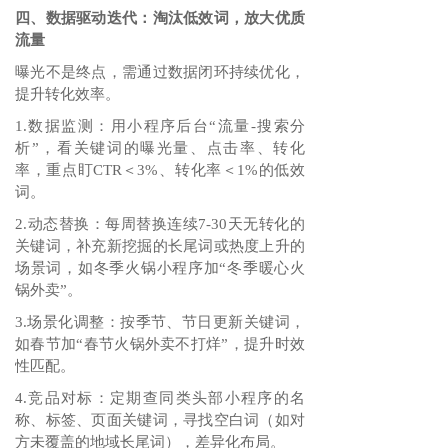
四、数据驱动迭代：淘汰低效词，放大优质
流量
曝光不是终点，需通过数据闭环持续优化，
提升转化效率。
1.数据监测：用小程序后台“流量-搜索分
析”，看关键词的曝光量、点击率、转化
率，重点盯CTR＜3%、转化率＜1%的低效
词。
2.动态替换：每周替换连续7-30天无转化的
关键词，补充新挖掘的长尾词或热度上升的
场景词，如冬季火锅小程序加“冬季暖心火
锅外卖”。
3.场景化调整：按季节、节日更新关键词，
如春节加“春节火锅外卖不打烊”，提升时效
性匹配。
4.竞品对标：定期查同类头部小程序的名
称、标签、页面关键词，寻找空白词（如对
方未覆盖的地域长尾词），差异化布局。