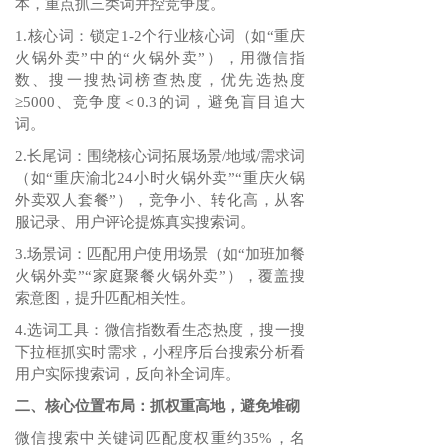
本，重点抓三类词并控竞争度。
1.核心词：锁定1-2个行业核心词（如“重庆
火锅外卖”中的“火锅外卖”），用微信指
数、搜一搜热词榜查热度，优先选热度
≥5000、竞争度＜0.3的词，避免盲目追大
词。
2.长尾词：围绕核心词拓展场景/地域/需求词
（如“重庆渝北24小时火锅外卖”“重庆火锅
外卖双人套餐”），竞争小、转化高，从客
服记录、用户评论提炼真实搜索词。
3.场景词：匹配用户使用场景（如“加班加餐
火锅外卖”“家庭聚餐火锅外卖”），覆盖搜
索意图，提升匹配相关性。
4.选词工具：微信指数看生态热度，搜一搜
下拉框抓实时需求，小程序后台搜索分析看
用户实际搜索词，反向补全词库。
二、核心位置布局：抓权重高地，避免堆砌
微信搜索中关键词匹配度权重约35%，名