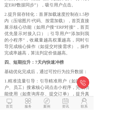
定ERP数据同步”），吸引用户点击。
2.提升留存转化：首屏加载速度控制在1.5秒
内（压缩图片/代码、按需加载），首页直接
展示核心功能（如用户搜“ERP对接”，首页
优先显示对接入口）；引导用户“添加到我
的小程序”，收藏量越高权重越高，同时引
导完成核心操作（如提交对接需求），操作
完成率越高，算法判定价值越高。
四、短期拉升：7天内快速冲榜
基础优化完成后，通过可控行为拉升数据：
1.精准流量引导：引导精准用户（如目标客

户、员工）搜索核心词点击小程序，完成功
能使用（如查询库存、提交订单），提升真
实点击与转化数据，避免刷量（微信反作弊





机制严格）。
首页
服务
案例
资讯
联系
2.数据补全：补充小程序使用数据，如日
活、留存、分享率，算法会优先推荐有真实
用户行为的小程序；每周更新1次小程序版