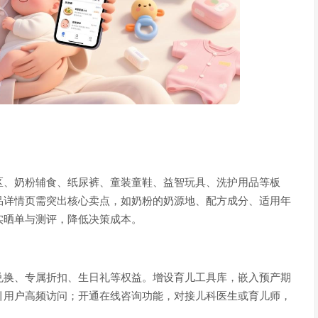
区、奶粉辅食、纸尿裤、童装童鞋、益智玩具、洗护用品等板
品详情页需突出核心卖点，如奶粉的奶源地、配方成分、适用年
实晒单与测评，降低决策成本。
兑换、专属折扣、生日礼等权益。增设育儿工具库，嵌入预产期
引用户高频访问；开通在线咨询功能，对接儿科医生或育儿师，