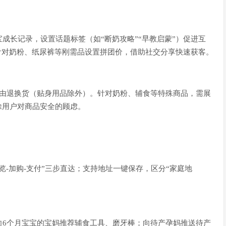
成长记录，设置话题标签（如“断奶攻略”“早教启蒙”）促进互
，针对奶粉、纸尿裤等刚需品设置拼团价，借助社交分享快速获客。
理由退换货（贴身用品除外）。针对奶粉、辅食等特殊商品，需展
除用户对商品安全的顾虑。
-加购-支付”三步直达；支持地址一键保存，区分“家庭地
向6个月宝宝的宝妈推荐辅食工具、磨牙棒；向待产孕妈推送待产