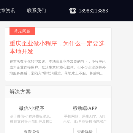
18983213883
文章资讯
联系我们
常见问题
重庆企业做小程序，为什么一定要选
本地开发
在重庆数字化转型加速、本地流量竞争加剧的当下，小程序已
成为企业连接用户、盘活生意的核心载体。但不少企业选择外
地服务商后，常陷入“需求沟通难、落地水土不服、售后响...
解决方案
微信/小程序
移动端/APP
基于微信/小程序模板消息、
手机网站、原生APP、API
微信支付等开放组件及接口
开发、H5单页等移动终端产
开发各类微信场景应用！
品定制开发！
查看详情
查看详情