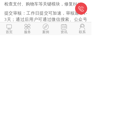
检查支付、购物车等关键模块，修复BUG。

提交审核‌：工作日提交可加速，审核通常1-
3天；通过后用户可通过微信搜索、公众号
菜单访问商城。





首页
服务
案例
资讯
联系
关键提示
成本控制‌：模板开发成本低（5000-30000
元），定制开发需预留额外费用应对数据安
全合规审计。
效率优化‌：优先模板测试市场反馈，再逐步
升级；利用拼团、分享红包等功能扩大用户
群。
微信与项目经理沟通
解答本文疑问/技术咨询/运营咨
询/技术建议/互联网交流