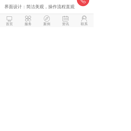
界面设计‌：简洁美观，操作流程直观
性能稳定‌：确保不同网络环境下流畅运行





首页
服务
案例
资讯
联系
离线功能‌：支持无网络时基础功能使用
四、行业趋势与建议
碎片化训练需求‌：87%上班族倾向15-20分
钟模块化课程
AI技术应用‌：体态评估、动作纠错成为热门
功能
社交激励体系‌：虚拟社区和排行榜显著提升
用户活跃度
商业化闭环‌：健身设备与健康食品转化率高
于传统电商3-5倍
建议开发时重点关注AI技术的整合应用，同
时构建有效的用户激励体系，通过社交功能
和个性化推荐提升用户留存率。