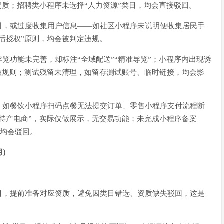
资质；招聘类小程序未选择“人力资源”类目，均会直接驳回。
引，或过度收集用户信息——如社区小程序未说明便收集居民手
后授权”原则，均会被判定违规。
览功能未完善，却标注“全域配送”“精准导览”；小程序内出现诱
核规则；测试残留未清理，如留存测试账号、临时链接，均会影
，如餐饮小程序扫码点餐无法提交订单、零售小程序支付流程断
特产电商”，实际仅做展示，无交易功能；未完成小程序备案
，均会驳回。
用）
目，提前准备对应资质，避免因类目错选、资质缺失驳回，这是