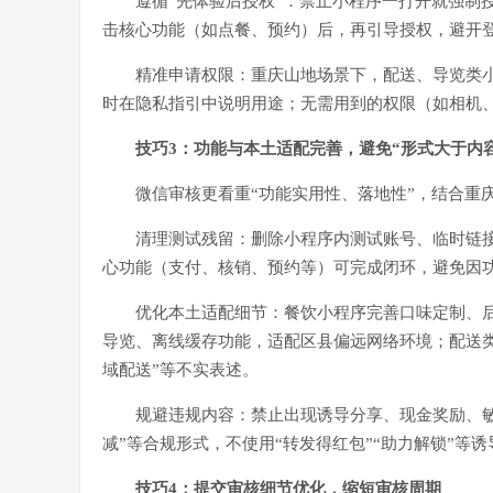
遵循“先体验后授权”：禁止小程序一打开就强制
击核心功能（如点餐、预约）后，再引导授权，避开
精准申请权限：重庆山地场景下，配送、导览类
时在隐私指引中说明用途；无需用到的权限（如相机
技巧3：功能与本土适配完善，避免“形式大于内容
微信审核更看重“功能实用性、落地性”，结合重
清理测试残留：删除小程序内测试账号、临时链接
心功能（支付、核销、预约等）可完成闭环，避免因
优化本土适配细节：餐饮小程序完善口味定制、
导览、离线缓存功能，适配区县偏远网络环境；配送
域配送”等不实表述。
规避违规内容：禁止出现诱导分享、现金奖励、
减”等合规形式，不使用“转发得红包”“助力解锁”等
技巧4：提交审核细节优化，缩短审核周期