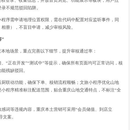
授权登录、收集信息，开放首页浏览、功能展示等板块，用户点
登录不规范驳回陷阱。
小程序需申请地理位置权限，需在代码中配置对应监听事件，同
、相册），不盲目申请，减少审核风险。
”
庆本地场景，重点完善以下细节，提升审核通过率：
、“正在开发”“测试中”等提示，确保所有页面均可正常访问，核
功能残缺驳回。
后厨联动功能，确保下单、核销流程顺畅；文旅小程序优化山地
类小程序精准标注配送范围，贴合重庆山地交通特点，不标注“全
敏感词等违规内容，重庆本土营销可采用“会员储值、到店立
诱导文案。