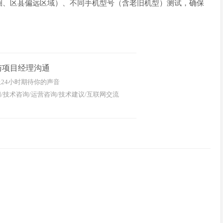
圈、区县偏远区域）、不同手机型号（含老旧机型）测试，确保
与项目经理沟通
24小时期待你的声音
/技术咨询/运营咨询/技术建议/互联网交流