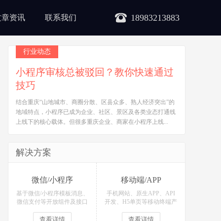
18983213883
文章资讯
联系我们
行业动态
小程序审核总被驳回？教你快速通过
技巧
结合重庆“山地城市、商圈分散、区县众多、熟人经济突出”的
地域特点，小程序已成为企业、社区、景区及各类业态打通线
上线下的核心载体。但很多重庆企业、商家在小程序上线...
解决方案
微信/小程序
移动端/APP
基于微信/小程序模板消息、
手机网站、原生APP、API
微信支付等开放组件及接口
开发、H5单页等移动终端产
开发各类微信场景应用！
品定制开发！
查看详情
查看详情