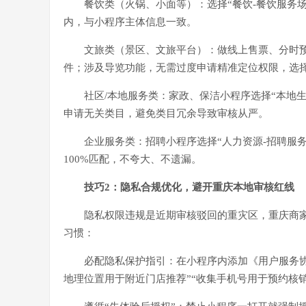
餐饮类（火锅、小面等）：选择“餐饮-餐饮服务
内，与小程序主体信息一致。
文旅类（景区、文旅平台）：做线上售票、分时预
件；涉及导览功能，无需过度申请精准定位权限，选
社区/本地服务类：家政、保洁小程序选择“本地生
申请无关类目，避免类目冗余导致审核从严。
企业服务类：招聘小程序选择“人力资源-招聘服务
100%匹配，不夸大、不遗漏。
技巧2：隐私合规优化，避开重庆本地审核红线
隐私权限违规是近期审核驳回的重灾区，重庆商
习惯：
必配隐私保护指引：在小程序内添加《用户服务
地理位置用于附近门店推荐”“收集手机号用于预约核