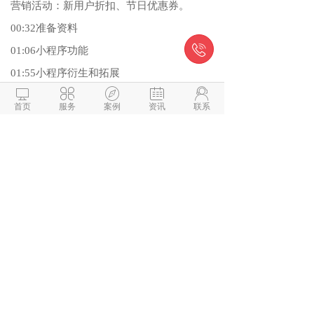
营销活动：新用户折扣、节日优惠券‌。
00:32准备资料

01:06小程序功能
01:55小程序衍生和拓展





02:53营销功能体系
首页
服务
案例
资讯
联系
四、注意事项
法律合规‌：需实名认证服务人员，明确服务
协议‌。
数据安全‌：用户隐私保护（如行程追踪需用
户授权）‌。
通过以上流程，家政企业可根据自身需求选
择合适方案，快速实现线上化服务‌。
微信与项目经理沟通
解答本文疑问/技术咨询/运营咨
询/技术建议/互联网交流