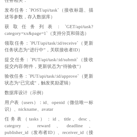
任务相关：
发布任务：`POST/api/task`（接收标题、描
述等参数，存入数据库）
获取任务列表：`GET/api/task?
category=xx&page=1`（支持分页和筛选）
领取任务：`PUT/api/task/:id/receive`（更新
任务状态为“进行中”，关联接收者ID）
提交任务：`PUT/api/task/:id/submit`（接收
提交内容/附件，更新状态为“待验收”）
验收任务：`PUT/api/task/:id/approve`（更新
状态为“已完成”，触发奖励逻辑）
数据库设计（示例）
用户表（users）：id、openid（微信唯一标
识）、nickname、avatar
任务表（tasks）：id、title、desc、
category、reward、deadline、
publisher_id（发布者ID）、receiver_id（接