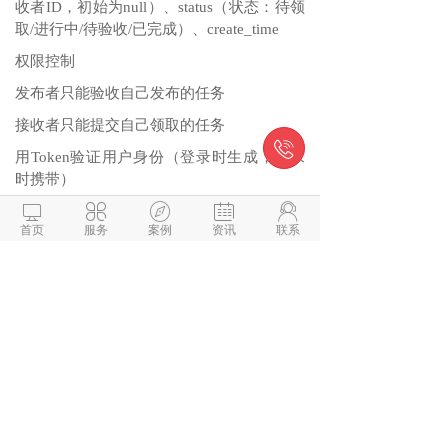
收者ID，初始为null）、status（状态：待领
取/进行中/待验收/已完成）、create_time
权限控制
发布者只能验收自己发布的任务
接收者只能提交自己领取的任务

用Token验证用户身份（登录时生成，请求
时携带）





4.联调与测试
首页
服务
案例
资讯
联系
用微信开发者工具的“云开发”功能快速搭建
后端（适合新手），或部署后端到云服务器
测试核心流程：发布任务→领取任务→提交
任务→验收任务
测试边界情况：任务过期、重复领取、权限
错误等
5.上线发布
前端代码通过微信开发者工具上传，在公众