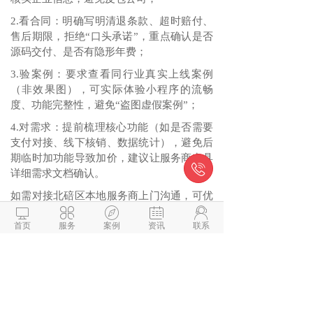
2.看合同：明确写明清退条款、超时赔付、
售后期限，拒绝“口头承诺”，重点确认是否
源码交付、是否有隐形年费；
3.验案例：要求查看同行业真实上线案例
（非效果图），可实际体验小程序的流畅
度、功能完整性，避免“盗图虚假案例”；
4.对需求：提前梳理核心功能（如是否需要
支付对接、线下核销、数据统计），避免后
期临时加功能导致加价，建议让服务商出具

详细需求文档确认。
如需对接北碚区本地服务商上门沟通，可优
先联系渝快聘APP开发支持本地洽谈的企





业，或通过上述服务商官网/客服电话咨询
首页
服务
案例
资讯
联系
（部分服务商提供北碚区域专属对接通
道），建议多对比2-3家方案和报价后再做
决策。