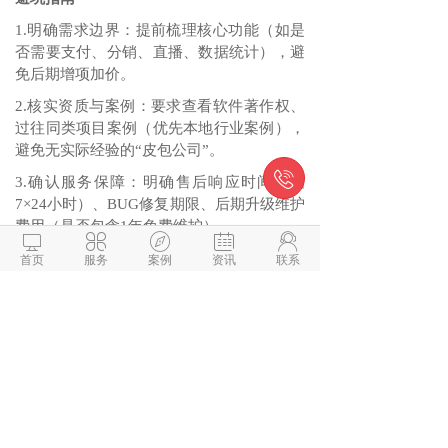
1.明确需求边界：提前梳理核心功能（如是
否需要支付、分销、直播、数据统计），避
免后期增项加价。
2.核实资质与案例：要求查看软件著作权、
过往同类项目案例（优先本地行业案例），
避免无实际经验的“皮包公司”。

3.确认服务保障：明确售后响应时间（如
7×24小时）、BUG修复期限、后期升级维护
费用（是否包含1年免费维护）。





4.合同条款细化：写明交付物清单、验收标
首页
服务
案例
资讯
联系
准、知识产权归属（确保客户拥有小程序所
有权）、违约赔偿条款。
微信与项目经理沟通
解答本文疑问/技术咨询/运营咨
询/技术建议/互联网交流