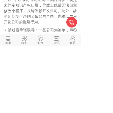
未约定知识产权归属，导致上线后无法自主
修改小程序，只能依赖开发公司。此外，缺
少延期交付违约金条款的合同，也难以约束

开发公司的拖延行为。
3. 被过度承诺误导：一些公司为签单，声称
能实现“微信搜一搜排名第一”“保证日活10





万”等，实则小程序的搜索排名由微信算法
首页
服务
案例
资讯
联系
决定，开发公司仅能做基础关键词优化。还
有的承诺短时间内完成复杂功能开发，最终
要么无法交付，要么功能存在严重漏洞。
4. 忽略多层转包风险：部分公司接单后会转
包给其他小团队，多层转包会导致沟通成本
剧增，需求传递易出现偏差。且转包团队的
技术水平无法保障，项目质量和交付周期都
难以把控，一旦出现问题还会面临多方推诿
的情况。
5. 只看案例数量不重质量：不少企业被开发
公司堆砌的大量案例迷惑，却未关注案例的
行业匹配度和完成质量。比如做医疗预约小