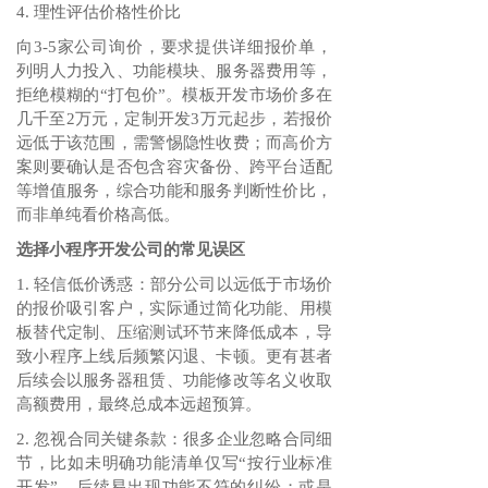
4. 理性评估价格性价比
向3-5家公司询价，要求提供详细报价单，
列明人力投入、功能模块、服务器费用等，
拒绝模糊的“打包价”。模板开发市场价多在
几千至2万元，定制开发3万元起步，若报价
远低于该范围，需警惕隐性收费；而高价方
案则要确认是否包含容灾备份、跨平台适配
等增值服务，综合功能和服务判断性价比，
而非单纯看价格高低。
选择小程序开发公司的常见误区
1. 轻信低价诱惑：部分公司以远低于市场价
的报价吸引客户，实际通过简化功能、用模
板替代定制、压缩测试环节来降低成本，导
致小程序上线后频繁闪退、卡顿。更有甚者
后续会以服务器租赁、功能修改等名义收取
高额费用，最终总成本远超预算。
2. 忽视合同关键条款：很多企业忽略合同细
节，比如未明确功能清单仅写“按行业标准
开发”，后续易出现功能不符的纠纷；或是