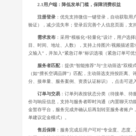
2.1用户端：降低发单门槛，保障消费权益
注册登录
：优先支持微信一键登录，自动获取用
验证），减少流失率；登录后完善个人信息页面，支
需求发布
：采用“模板化+轻量化”设计，用户选
目、时间、地址、人数），支持上传图片/视频描述需
义输入”，并加入“紧急订单”标识选项（紧急订单可优
服务者匹配
：提供“智能推荐”与“主动筛选”双
（如“擅长空调品牌”）匹配，主动筛选支持按距离、
分、接单量、服务案例、资质认证标识），点击可进
订单与交易
：订单列表按状态分类（待接单、待
价与响应信息，支持与服务者即时沟通（内置聊天功能
金暂存平台，服务完成并确认后再划转至服务者账户，
单建议定金模式）。
售后保障
：服务完成后用户可对“专业度、态度、