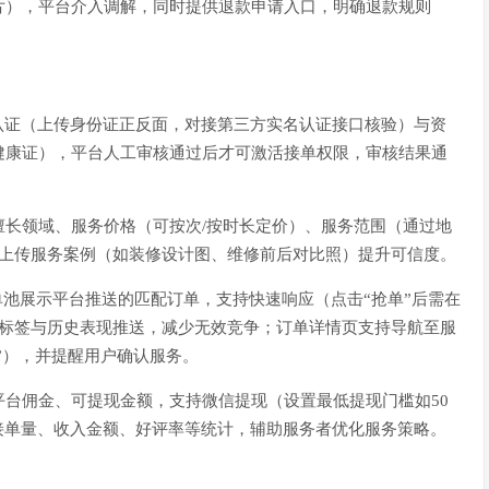
片），平台介入调解，同时提供退款申请入口，明确退款规则
认证（上传身份证正反面，对接第三方实名认证接口核验）与资
健康证），平台人工审核通过后才可激活接单权限，审核结果通
擅长领域、服务价格（可按次/按时长定价）、服务范围（通过地
0”），上传服务案例（如装修设计图、维修前后对比照）提升可信度。
抢单池展示平台推送的匹配订单，支持快速响应（点击“抢单”后需在
者标签与历史表现推送，减少无效竞争；订单详情页支持导航至服
成”），并提醒用户确认服务。
台佣金、可提现金额，支持微信提现（设置最低提现门槛如50
月接单量、收入金额、好评率等统计，辅助服务者优化服务策略。