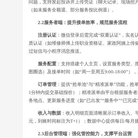
问题，支持发起投诉并上传凭证（聊天记录、现场照
（如未服务全额退、部分服务按比例退）。
2.2服务者端：提升接单效率，规范服务流程
注册认证
：微信登录后需完成“双重认证”，实名
质认证（如维修师傅上传职业资格证、家政阿姨上传
过短信与小程序消息推送。
服务配置
：支持搭建个人主页，设置服务类型、
图圈选）及接单时间（如“周一至周五9:00-18:0
订单管理
：提供“抢单池”与“精准派单”功能，
1分钟内提交基础报价）；精准派单由平台根据服务
务地点、更新服务进度（如“已出发”“服务中”“已完
收入与数据
：收入明细页面清晰展示订单收入、平
元，到账时间标注为T+1）；数据中心提供每日/每
2.3后台管理端：强化管控能力，支撑平台运营