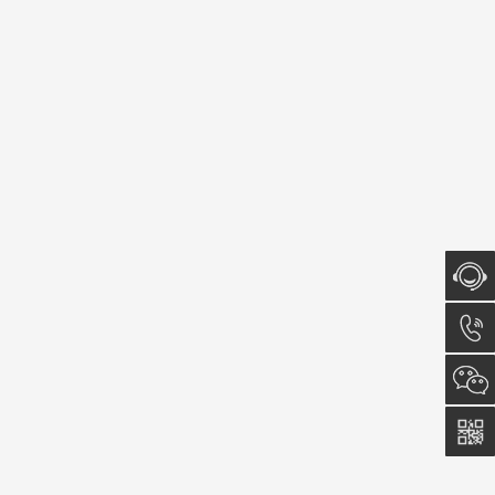
在线咨
询
023-
6153-
8585