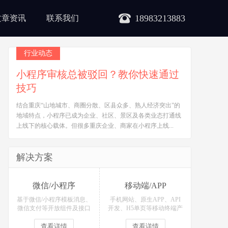
18983213883
文章资讯
联系我们
行业动态
小程序审核总被驳回？教你快速通过
技巧
结合重庆“山地城市、商圈分散、区县众多、熟人经济突出”的
地域特点，小程序已成为企业、社区、景区及各类业态打通线
上线下的核心载体。但很多重庆企业、商家在小程序上线...
解决方案
微信/小程序
移动端/APP
基于微信/小程序模板消息、
手机网站、原生APP、API
微信支付等开放组件及接口
开发、H5单页等移动终端产
开发各类微信场景应用！
品定制开发！
查看详情
查看详情