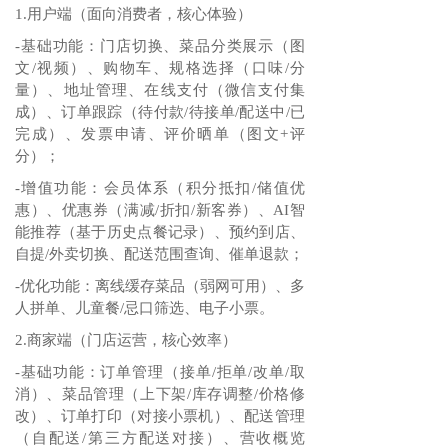
1.用户端（面向消费者，核心体验）
-基础功能：门店切换、菜品分类展示（图
文/视频）、购物车、规格选择（口味/分
量）、地址管理、在线支付（微信支付集
成）、订单跟踪（待付款/待接单/配送中/已
完成）、发票申请、评价晒单（图文+评
分）；
-增值功能：会员体系（积分抵扣/储值优
惠）、优惠券（满减/折扣/新客券）、AI智
能推荐（基于历史点餐记录）、预约到店、
自提/外卖切换、配送范围查询、催单退款；
-优化功能：离线缓存菜品（弱网可用）、多
人拼单、儿童餐/忌口筛选、电子小票。
2.商家端（门店运营，核心效率）
-基础功能：订单管理（接单/拒单/改单/取
消）、菜品管理（上下架/库存调整/价格修
改）、订单打印（对接小票机）、配送管理
（自配送/第三方配送对接）、营收概览