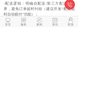
-配送逻辑：明确自配送/第三方配送的边

界，避免订单超时纠纷（建议开发“配送超
时自动赔付”功能）；





-库存管理：对接后厨打印机时，需确保“下
首页
服务
案例
资讯
联系
单-打印-库存扣减”实时同步，避免超售；
-数据安全：用户手机号、支付信息需加密存
储，符合《个人信息保护法》，避免合规风
险；
-运维保障：高峰期（如饭点）需提前扩容服
务器，避免小程序卡顿/下单失败。
3.附加价值服务（可选）
-上线指导：微信小程序审核代办、支付接口
配置（+0.3-0.8万元）；
-运营支持：营销活动方案设计、会员体系搭
建培训（+1-3万元/年）；
-硬件对接：智能小票机、扫码枪、后厨显示
系统（KDS）适配（+0.5-2万元）。