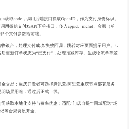
ogin获取code，调用后端接口换取OpenID，作为支付身份标识。
微信支付JSAPI下单接口，传入appid、mchid、金额（单
返回5个支付参数给前端。
nt唤起微信收银台，处理支付成功/失败回调，跳转对应页面提示用户。4.
后更新订单状态为“已支付”，处理扣减库存、生成物流单等逻
资金交易；重庆开发者可选择腾讯云/阿里云重庆节点部署服务
说明场景用途，通过后正式上线。
司获取本地化支持与费率优惠；适配“门店自提”“同城配送”场
登记等合规资质齐全。