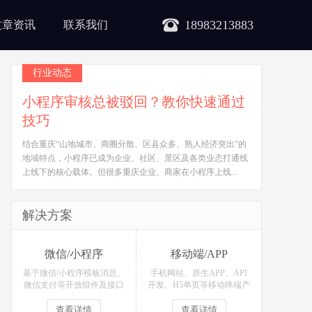
18983213883
文章资讯
联系我们
行业动态
小程序审核总被驳回？教你快速通过
技巧
结合重庆“山地城市、商圈分散、区县众多、熟人经济突出”的
地域特点，小程序已成为企业、社区、景区及各类业态打通线
上线下的核心载体。但很多重庆企业、商家在小程序上线...
解决方案
微信/小程序
移动端/APP
基于微信/小程序模板消息、
手机网站、原生APP、API
微信支付等开放组件及接口
开发、H5单页等移动终端产
开发各类微信场景应用！
品定制开发！
查看详情
查看详情