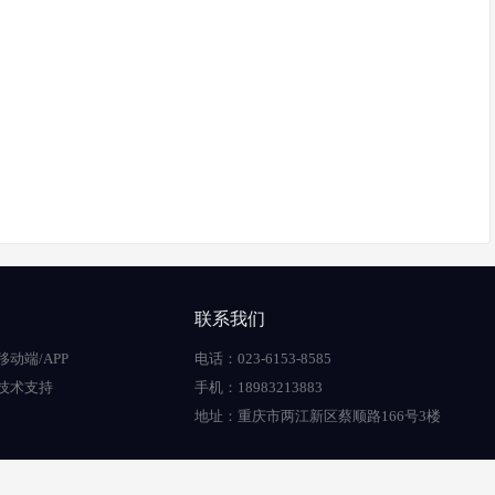
联系我们
移动端/APP
电话：023-6153-8585
技术支持
手机：18983213883
地址：重庆市两江新区蔡顺路166号3楼