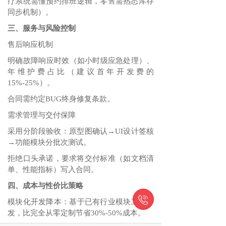
疗系统需懂预约排班逻辑，零售需熟悉库存
同步机制）‌。
三、服务与风险控制
售后响应机制‌
明确‌故障响应时效‌（如小时级应急处理）、
年维护费占比（建议首年开发费的
15%-25%）‌。
合同需约定‌BUG终身修复‌条款‌。
需求管理与交付保障‌
采用‌分阶段验收‌：原型图确认→UI设计签核
→功能模块分批次测试‌。
拒绝口头承诺，要求将‌交付标准‌（如文档清
单、性能指标）写入合同‌。
四、成本与性价比策略

模块化开发降本‌：基于已有行业模块二次开
发，比完全从零定制节省30%-50%成本‌。