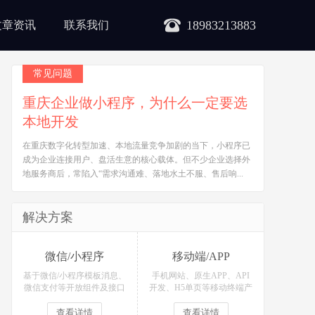
18983213883
文章资讯
联系我们
常见问题
重庆企业做小程序，为什么一定要选
本地开发
在重庆数字化转型加速、本地流量竞争加剧的当下，小程序已
成为企业连接用户、盘活生意的核心载体。但不少企业选择外
地服务商后，常陷入“需求沟通难、落地水土不服、售后响...
解决方案
微信/小程序
移动端/APP
基于微信/小程序模板消息、
手机网站、原生APP、API
微信支付等开放组件及接口
开发、H5单页等移动终端产
开发各类微信场景应用！
品定制开发！
查看详情
查看详情